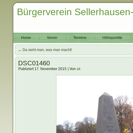
Bürgerverein Sellerhausen
Home
Verein
Termine
Höhepunkte
←
Da sieht man, was man macht!
DSC01460
Publiziert
17. November 2015
|
Von
ak