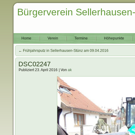
Bürgerverein Sellerhausen
Home
Verein
Termine
Höhepunkte
←
Frühjahrsputz in Sellerhausen-Stünz am 09.04.2016
DSC02247
Publiziert
23. April 2016
|
Von
ak