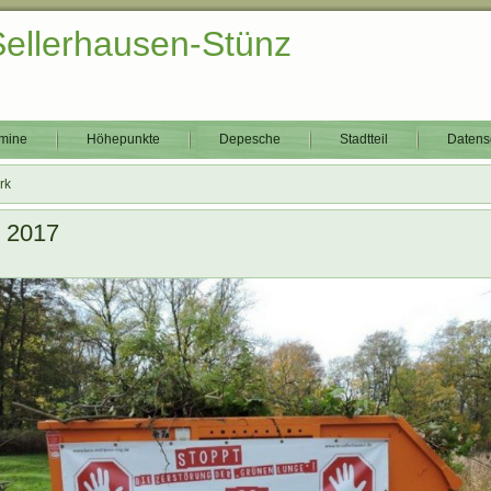
Sellerhausen-Stünz
mine
Höhepunkte
Depesche
Stadtteil
Datens
rk
) 2017