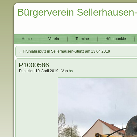
Bürgerverein Sellerhausen
Home
Verein
Termine
Höhepunkte
←
Frühjahrsputz in Sellerhausen-Stünz am 13.04.2019
P1000586
Publiziert
19. April 2019
|
Von
hs