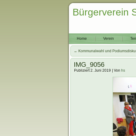
Bürgerverein 
Home
Verein
Ter
←
Kommunalwahl und Podiumsdiskuss
IMG_9056
Publiziert
2. Juni 2019
|
Von
hs