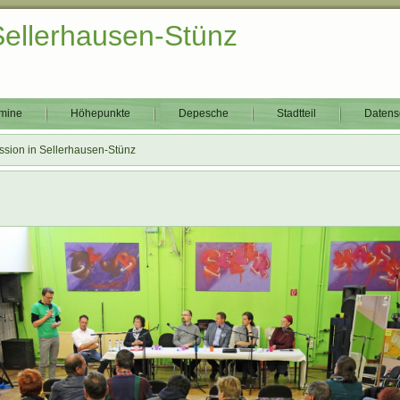
Sellerhausen-Stünz
mine
Höhepunkte
Depesche
Stadtteil
Datens
ion in Sellerhausen-Stünz