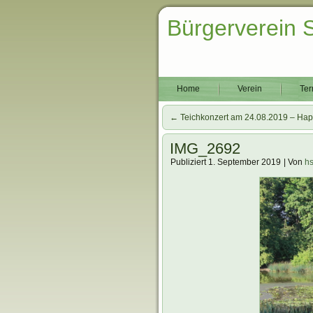
Bürgerverein 
Home
Verein
Ter
←
Teichkonzert am 24.08.2019 – Hap
IMG_2692
Publiziert
1. September 2019
|
Von
h