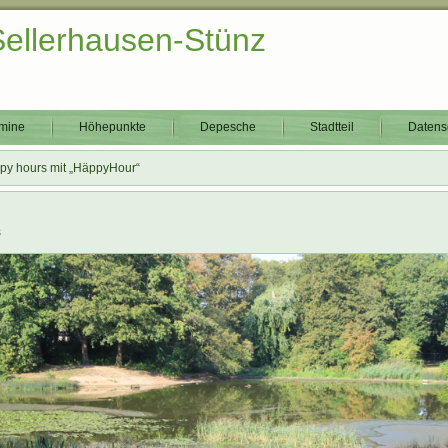
Sellerhausen-Stünz
mine
Höhepunkte
Depesche
Stadtteil
Datens
py hours mit „HäppyHour“
s