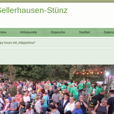
Sellerhausen-Stünz
mine
Höhepunkte
Depesche
Stadtteil
Datens
py hours mit „HäppyHour“
s