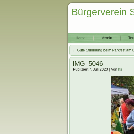
Bürgerverein 
Home
Verein
Ter
←
Gute Stimmung beim Parkfest am 
IMG_5046
Publiziert
7. Juli 2023
|
Von
hs