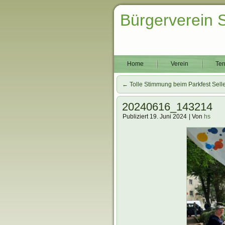
Bürgerverein 
Home
Verein
Ter
←
Tolle Stimmung beim Parkfest Sel
20240616_143214
Publiziert
19. Juni 2024
|
Von
hs