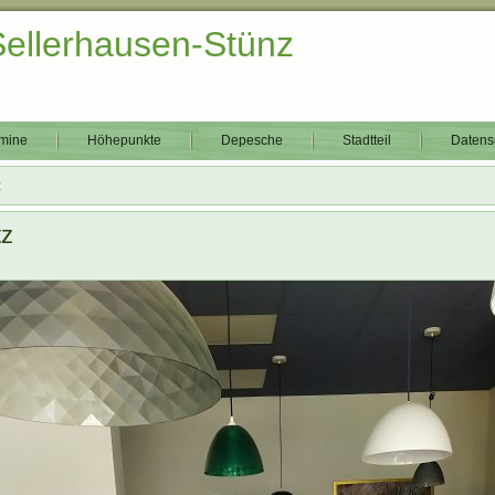
Sellerhausen-Stünz
mine
Höhepunkte
Depesche
Stadtteil
Datens
z
tz