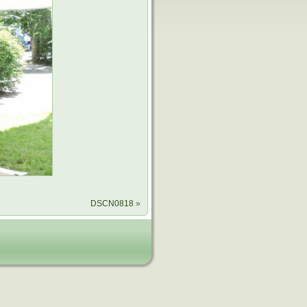
DSCN0818
»