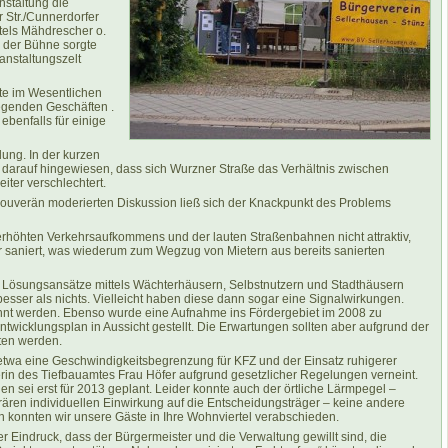
nstaltung die
 Str./Cunnerdorfer
tels Mähdrescher o.
 der Bühne sorgte
anstaltungszelt
te im Wesentlichen
iegenden Geschäften .
ebenfalls für einige
dung. In der kurzen
 darauf hingewiesen, dass sich Wurzner Straße das Verhältnis zwischen
iter verschlechtert.
souverän moderierten Diskussion ließ sich der Knackpunkt des Problems
erhöhten Verkehrsaufkommens und der lauten Straßenbahnen nicht attraktiv,
saniert, was wiederum zum Wegzug von Mietern aus bereits sanierten
n Lösungsansätze mittels Wächterhäusern, Selbstnutzern und Stadthäusern
besser als nichts. Vielleicht haben diese dann sogar eine Signalwirkungen.
nnt werden. Ebenso wurde eine Aufnahme ins Fördergebiet im 2008 zu
twicklungsplan in Aussicht gestellt. Die Erwartungen sollten aber aufgrund der
ten werden.
etwa eine Geschwindigkeitsbegrenzung für KFZ und der Einsatz ruhigerer
rin des Tiefbauamtes Frau Höfer aufgrund gesetzlicher Regelungen verneint.
 sei erst für 2013 geplant. Leider konnte auch der örtliche Lärmpegel –
rären individuellen Einwirkung auf die Entscheidungsträger – keine andere
 konnten wir unsere Gäste in Ihre Wohnviertel verabschieden.
er Eindruck, dass der Bürgermeister und die Verwaltung gewillt sind, die