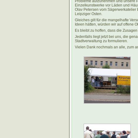
Probleme aufzunehmen und unsere Pro
Einzelkunstwerke vor Läden und Häuser
Olav Petersen vom Sägerwerkatelier Er
Leipziger Osten.
Gleiches gilt für die mangelhafte Vers
Ideen hätten, würden wir auf offene O
Es bleibt zu hoffen, dass die Zusage
Jedenfalls liegt jetzt bei uns, die g
Stadtverwaltung zu formulieren.
Vielen Dank nochmals an alle, zum a