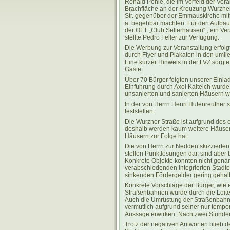
Ronald Pohle, die im Vorfeld der Vera
Brachfläche an der Kreuzung Wurzner
Str. gegenüber der Emmauskirche mit
ä. begehbar machten. Für den Aufbau
der OFT „Club Sellerhausen“ , ein Ver
stellte Pedro Feller zur Verfügung.
Die Werbung zur Veranstaltung erfolg
durch Flyer und Plakaten in den uml
Eine kurzer Hinweis in der LVZ sorgte 
Gäste.
Über 70 Bürger folgten unserer Einla
Einführung durch Axel Kalteich wurde
unsanierten und sanierten Häusern we
In der von Herrn Henri Hufenreuther 
feststellen:
Die Wurzner Straße ist aufgrund des 
deshalb werden kaum weitere Häuser 
Häusern zur Folge hat.
Die von Herrn zur Nedden skizzierte
stellen Punktlösungen dar, sind aber 
Konkrete Objekte konnten nicht gena
verabschiedenden Integrierten Stadten
sinkenden Fördergelder gering gehal
Konkrete Vorschläge der Bürger, wie 
Straßenbahnen wurde durch die Leite
Auch die Umrüstung der Straßenbahnen
vermutlich aufgrund seiner nur tempo
Aussage erwirken. Nach zwei Stunden
Trotz der negativen Antworten blieb d