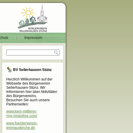
chutz
Impressum
BV Sellerhausen Stünz
Herzlich Willkommen auf der
Webseite des Bürgerverein
Sellerhausen-Stünz. Wir
Informieren hier über Aktivitäten
des Bürgervereins.
Besuchen Sie auch unsere
Partnerseiten:
www.kein-mittlerer-
ring.jimdofree.com/
www.foerderverein-
emmauskirche.de