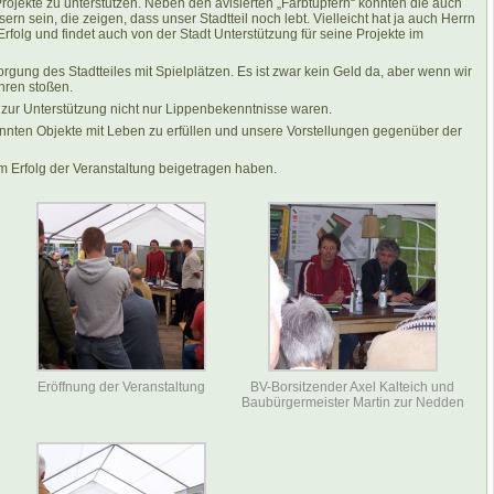
jekte zu unterstützen. Neben den avisierten „Farbtupfern“ könnten die auch
n sein, die zeigen, dass unser Stadtteil noch lebt. Vielleicht hat ja auch Herrn
folg und findet auch von der Stadt Unterstützung für seine Projekte im
orgung des Stadtteiles mit Spielplätzen. Es ist zwar kein Geld da, aber wenn wir
hren stoßen.
n zur Unterstützung nicht nur Lippenbekenntnisse waren.
enannten Objekte mit Leben zu erfüllen und unsere Vorstellungen gegenüber der
m Erfolg der Veranstaltung beigetragen haben.
Eröffnung der Veranstaltung
BV-Borsitzender Axel Kalteich und
Baubürgermeister Martin zur Nedden