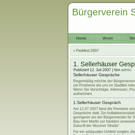
Bürgerverein 
Home
Verein
Ter
«
Parkfest 2007
1. Sellerhäuser Gesp
Publiziert
12. Juli 2007
|
Von
admin
Sellerhäuser Gespräche
Regelmäßig möchte der Bürgerverein 
um Probleme die uns im Stadtteil int
Wenn Sie Vorschläge, Interessen, Pr
aufnehmen.
1.Sellerhäuser Gespräch
Am 12.07.2007 fand die Premiere uns
Gespräche statt. Zur Auftaktveranstal
geringerer als der Bürgermeister für 
Bau Herr Martin zur Nedden anwesen
Zukunft der Wurzner Straße“.
Für ein adäquates Umfeld sorgten Jö