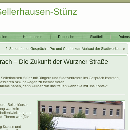
Sellerhausen-Stünz
mine
Höhepunkte
Depesche
Stadtteil
Datens
2. Sellerhäuser Gespräch – Pro und Contra zum Verkauf der Stadtwerke…
»
räch – Die Zukunft der Wurzner Straße
Sellerhausen-Stünz mit Bürgern und Stadtvertretern ins Gespräch kommen,
eressieren bzw. bewegen zu thematisieren.
obleme haben, dann würden wir uns freuen wenn Sie mit uns Kontakt
erer Sellerhäuser
tung war kein
Stadtentwicklung und
d. Thema war „Die
rg Krause und