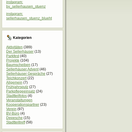
instagram:
bv_sellerhausen_stuenz
instagram:
sellerhausen_stuenz_blueht
Kategorien
Aktivitäten
(389)
Der Sellerhäuser
(13)
Parkfest
(40)
Projekte
(104)
Baumscheiben
(17)
Sellerhäuser Advent
(46)
Sellerhäuser Gespräche
(27)
Teichkonzert
(22)
Allgemein
(7)
Frühjahrsputz
(27)
Parkpflegeeinsatz
(24)
Stadtteilfotos
(4)
Veranstaltungen
Kooperationspartner
(23)
Verein
(97)
BV-Büro
(4)
Depesche
(15)
Stadtteiltreff
(58)