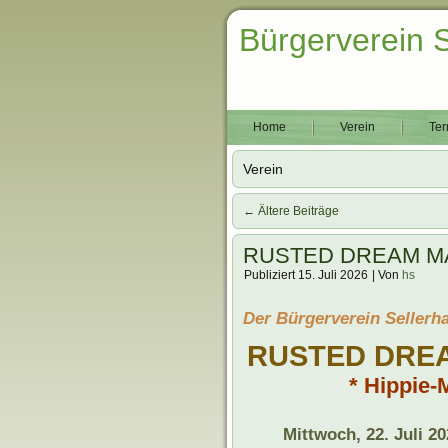
Bürgerverein 
Home
Verein
Ter
Verein
←
Ältere Beiträge
RUSTED DREAM MACHI
Publiziert
15. Juli 2026
|
Von
hs
.
Der Bürgerverein Sellerha
.
RUSTED DRE
* Hippie-
.
Mittwoch, 22. Juli 2