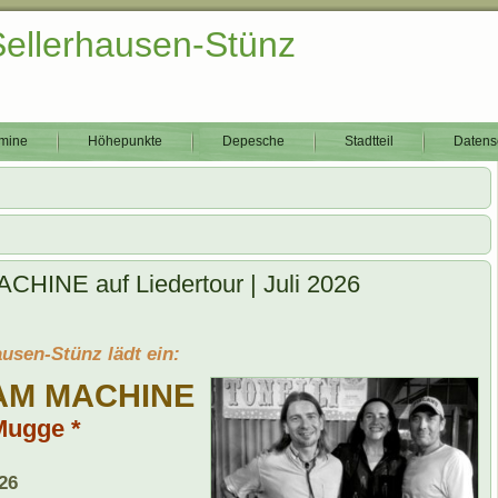
Sellerhausen-Stünz
mine
Höhepunkte
Depesche
Stadtteil
Datens
NE auf Liedertour | Juli 2026
usen-Stünz lädt ein:
AM MACHINE
Mugge *
026