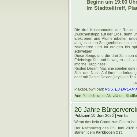
Beginn um 19:00 Uh
Im Stadtteiltreff, Pl
.
.
Die drei Kosmonauten der Rusted D
Zwischenstopp auf der Erde, denn ur
Elektronen und Atome jubelten unge
ausgesuchten Gelegenheiten osmotis
zelebrieren und im erdigen bis sp
schwelgen.
Diese Songs und die drei Stimmen d
Erlebnisgefühl und bewegen dich zu e
into the Happiness!
Rusted Dream Machine spielen eine 
Stills und Nash. Auf ihrer Liedertour 
oder mit Daniel Dexter (keys) als Tri
De
Plakat-Download:
RUSTED DREAM 
Veröffentlicht unter
Aktivitäten
,
Stadttei
20 Jahre Bürgerverei
Publiziert
10. Juni 2026
|
Von
hs
Wenn das kein Grund zum Feiern ist!
Der Nachmittag des 05. Juni 2026 s
starten: dem
Parkbogen Ost
.