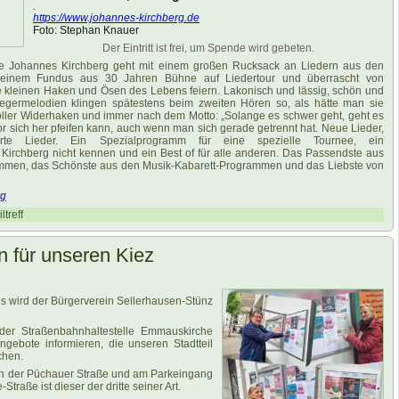
.
https://www.johannes-kirchberg.de
Foto: Stephan Knauer
Der Eintritt ist frei, um Spende wird gebeten.
e Johannes Kirchberg geht mit einem großen Rucksack an Liedern aus den
einem Fundus aus 30 Jahren Bühne auf Liedertour und überrascht von
e kleinen Haken und Ösen des Lebens feiern. Lakonisch und lässig, schön und
iegermelodien klingen spätestens beim zweiten Hören so, als hätte man sie
voller Widerhaken und immer nach dem Motto: „Solange es schwer geht, geht es
r sich her pfeifen kann, auch wenn man sich gerade getrennt hat. Neue Lieder,
örte Lieder. Ein Spezialprogramm für eine spezielle Tournee, ein
Kirchberg nicht kennen und ein Best of für alle anderen. Das Passendste aus
rammen, das Schönste aus den Musik-Kabarett-Programmen und das Liebste von
rg
ltreff
 für unseren Kiez
s wird der Bürgerverein Sellerhausen-Stünz
er Straßenbahnhaltestelle Emmauskirche
gebote informieren, die unseren Stadtteil
chen.
 der Püchauer Straße und am Parkeingang
traße ist dieser der dritte seiner Art.