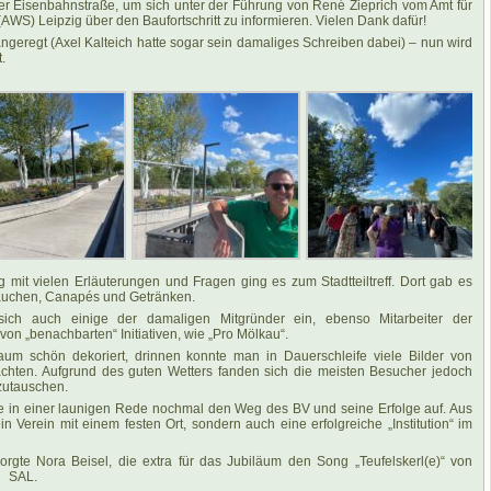
er Eisenbahnstraße, um sich unter der Führung von René Zieprich vom Amt für
S) Leipzig über den Baufortschritt zu informieren. Vielen Dank dafür!
angeregt (Axel Kalteich hatte sogar sein damaliges Schreiben dabei) – nun wird
.
it vielen Erläuterungen und Fragen ging es zum Stadtteiltreff. Dort gab es
 Kuchen, Canapés und Getränken.
sich auch einige der damaligen Mitgründer ein, ebenso Mitarbeiter der
von „benachbarten“ Initiativen, wie „Pro Mölkau“.
aum schön dekoriert, drinnen konnte man in Dauerschleife viele Bilder von
trachten. Aufgrund des guten Wetters fanden sich die meisten Besucher jedoch
zutauschen.
gte in einer launigen Rede nochmal den Weg des BV und seine Erfolge auf. Aus
n Verein mit einem festen Ort, sondern auch eine erfolgreiche „Institution“ im
rgte Nora Beisel, die extra für das Jubiläum den Song „Teufelskerl(e)“ von
. SAL.