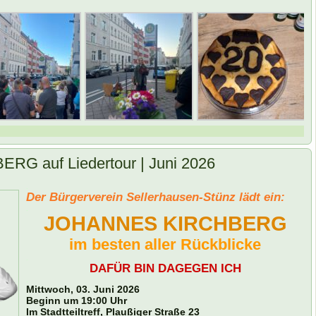
 auf Liedertour | Juni 2026
.
Der Bürgerverein Sellerhausen-Stünz lädt ein:
.
JOHANNES KIRCHBERG
im besten aller Rückblicke
.
DAFÜR BIN DAGEGEN ICH
.
Mittwoch, 03. Juni 2026
Beginn um 19:00 Uhr
Im Stadtteiltreff, Plaußiger Straße 23