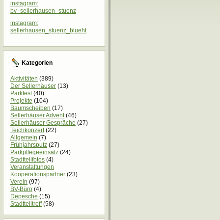
instagram:
bv_sellerhausen_stuenz
instagram:
sellerhausen_stuenz_blueht
Kategorien
Aktivitäten
(389)
Der Sellerhäuser
(13)
Parkfest
(40)
Projekte
(104)
Baumscheiben
(17)
Sellerhäuser Advent
(46)
Sellerhäuser Gespräche
(27)
Teichkonzert
(22)
Allgemein
(7)
Frühjahrsputz
(27)
Parkpflegeeinsatz
(24)
Stadtteilfotos
(4)
Veranstaltungen
Kooperationspartner
(23)
Verein
(97)
BV-Büro
(4)
Depesche
(15)
Stadtteiltreff
(58)