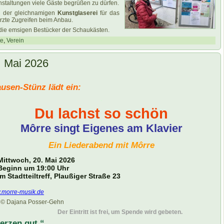
staltungen viele Gäste begrüßen zu dürfen.
 der gleichnamigen
Kunstglaserei
für das
zte Zugreifen beim Anbau.
 die emsigen Bestücker der Schaukästen.
te
,
Verein
| Mai 2026
usen-Stünz lädt ein:
.
Du lachst so schön
Môrre singt Eigenes am Klavier
.
Ein Liederabend mit Môrre
Mittwoch, 20. Mai 2026
Beginn um 19:00 Uhr
Im Stadtteiltreff, Plaußiger Straße 23
morre-musik.de
 © Dajana Posser-Gehn
Der Eintritt ist frei, um Spende wird gebeten.
erzen gut.“