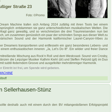
r
außiger Straße 23
Foto: ©Promo
ream Machine trafen sich Anfang 2024 zufällig mit ihren Tools bei einem
sprünglich entstammen sie ganz unterschiedlichen musikalischen Welten. Die
fragt ganz gewaltig, und so verschmelzen die drei Traumreisenden nun bei
ch, um zusammen genüsslich ein paar der schönsten Songs aus dieser Welt zu
härischen Sound und der Harmonik kalifornischer Laurel-Canyon-Vibes zu
er Dreamers transportieren und entfesseln ein ganz besonderes Lebens- und
inem enthusiastischen inneren „Ja, Let’s Do It!“. Ein wilder und freier Dance
mitreißende Mischung aus Rock’n Roll und dem Westcoast- Sound von Crosby,
glänzen die Leipziger Musiker Kathrin Kiehl (dr) und Steffen Petzold (git) im Duo
o mit subtil-federndem Groove und ausgefeilter mehrstimmiger Harmonik.
r Eintritt ist frei, um Spende wird gebeten.
MACHINE
ltreff
n Sellerhausen-Stünz
ollte deshalb auch mit einem durch den BV mitangestoßenen Erfolgsprojekt