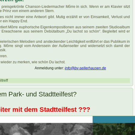
 preisgekrönte Chanson-Liedermacher Môrre in sich. Wenn er am Klavier sitzt
ine Prinz von einem anderen Stern.
es nicht immer eine Antwort gibt. Mutig erzählt er von Einsamkeit, Verlust und
r ein Happy End.
ntiert Môrre euphorische Eigenkompositionen aus seinem zweiten Studioalbum
ür Erwachsene aus seinem Debütalbum „Du lachst so schön“. Begleitet wird er
ielerischen Melodien und ansteckender Leichtigkeit entführt er das Publikum in
. Môrre singt vom Anderssein der Außenseiter und widersetzt sich damit der
sik.
hren.
wieder zu merken, wie schön Du lachst.
Anmeldung unter:
info@bv-sellerhausen.de
ltreff
em Park- und Stadtteilfest?
ter mit dem Stadtteilfest ???