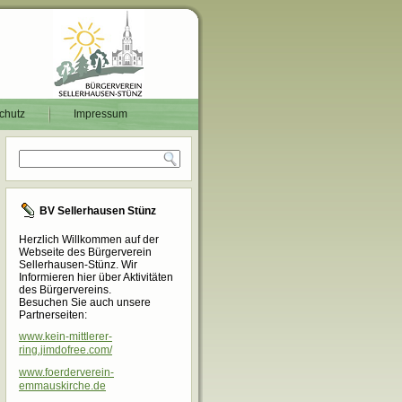
chutz
Impressum
BV Sellerhausen Stünz
Herzlich Willkommen auf der
Webseite des Bürgerverein
Sellerhausen-Stünz. Wir
Informieren hier über Aktivitäten
des Bürgervereins.
Besuchen Sie auch unsere
Partnerseiten:
www.kein-mittlerer-
ring.jimdofree.com/
www.foerderverein-
emmauskirche.de