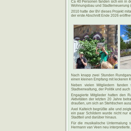
Ca 40 Personen fanden sich ein in d
Wohnungsbau und Stadterneuerung (AW
2010 hatte der BV dieses Projekt mit
der erste Abschnitt Ende 2026 eröffnet
Nach knapp zwei Stunden Rundgang m
einen kleinen Empfang mit leckeren
Neben vielen Mitgliedern fanden 
Stadtverwaltung, der Politik und auch 
Engagierte Mitglieder hatten den R
Aktivitäten der letzten 20 Jahre be
draußen, um sich an Stehtischen aus
Axel Kalteich begrüßte alle und zei
ein paar Schildern wurde nicht nur ei
Stadtteil und darüber hinaus.
Für die musikalische Untermalung so
Hermann van Veen neu interpretierte