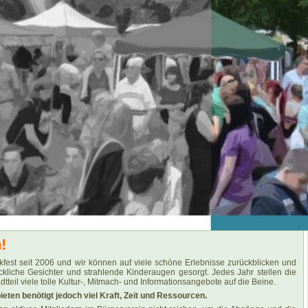
!
kfest seit 2006 und wir können auf viele schöne Erlebnisse zurückblicken und
ckliche Gesichter und strahlende Kinderaugen gesorgt. Jedes Jahr stellen die
tteil viele tolle Kultur-, Mitmach- und Informationsangebote auf die Beine.
eten benötigt jedoch viel Kraft, Zeit und Ressourcen.