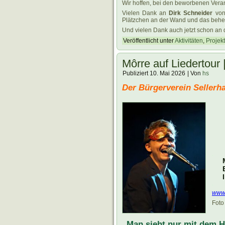
Wir hoffen, bei den beworbenen Veran
Vielen Dank an
Dirk Schneider
von
Plätzchen an der Wand und das beher
Und vielen Dank auch jetzt schon an
Veröffentlicht unter
Aktivitäten
,
Projek
Môrre auf Liedertour 
Publiziert
10. Mai 2026
|
Von
hs
.
Der Bürgerverein Sellerha
.
.
www.
Foto
„Man sieht nur mit dem H