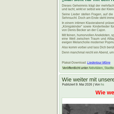
Dieses Geheimnis trägt der mehrfach
und lacht, wirkt er selbst wie der Kle
Seine Lieder stellen Fragen, auf die 
Sehnsucht. Doch am Ende steht imme
In einem intimen Klavierabend präse
„Königskinder“ sowie Kinderlieder f
von Denis Becker an der Cajon.
Mit feinen, humorvollen Anekdoten, sp
eine Welt zwischen Traum und Alltag
ewigen Melancholie moderner Popmu
Also komm vorbei und lass Dich berü
Denn manchmal reicht ein Abend, um 
Plakat-Download:
Liedertour Môrre
Veröffentlicht unter
Aktivitäten
,
Stadttei
Wie weiter mit unser
Publiziert
9. Mai 2026
|
Von
hs
.
Wie wei