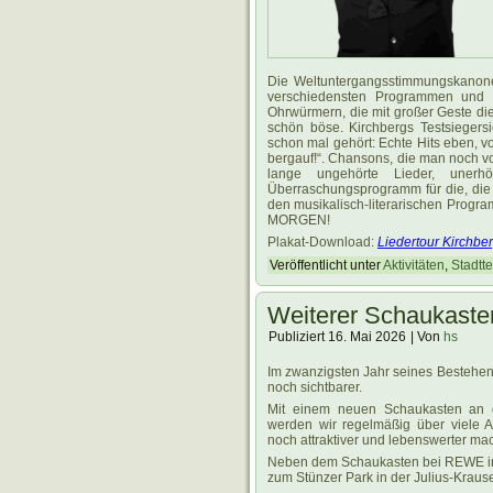
Die Weltuntergangsstimmungskanon
verschiedensten Programmen und 
Ohrwürmern, die mit großer Geste di
schön böse. Kirchbergs Testsiegers
schon mal gehört: Echte Hits eben, 
bergauf!“. Chansons, die man noch vo
lange ungehörte Lieder, unerh
Überraschungsprogramm für die, die 
den musikalisch-literarischen Prog
MORGEN!
Plakat-Download:
Liedertour Kirchbe
Veröffentlicht unter
Aktivitäten
,
Stadttei
Weiterer Schaukasten
Publiziert
16. Mai 2026
|
Von
hs
.
Im zwanzigsten Jahr seines Bestehen
noch sichtbarer.
Mit einem neuen Schaukasten an d
werden wir regelmäßig über viele An
noch attraktiver und lebenswerter ma
Neben dem Schaukasten bei REWE in
zum Stünzer Park in der Julius-Krause-S