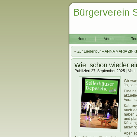
Bürgerverein 
Home
Verein
Ter
«
Zur Liedertour – ANNA MARIA ZIN
Wie, schon wieder e
Publiziert
27. September 2025
|
Von
.
Wir war
Ja, so i
Eine ne
aktuel
Veranst
Kalt er
auch de
haben w
und plan
Kürzun
auswirk
Aber je