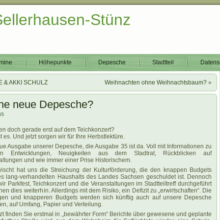
Sellerhausen-Stünz
mine
Höhepunkte
Depesche
Stadtteil
Datens
KE & AKKI SCHULZ
Weihnachten ohne Weihnachtsbaum?
»
ine neue Depesche?
hs
en doch gerade erst auf dem Teichkonzert?
st es. Und jetzt sorgen wir für Ihre Herbstlektüre.
ue Ausgabe unserer Depesche, die Ausgabe 35 ist da. Voll mit Informationen zu
len Entwicklungen, Neuigkeiten aus dem Stadtrat, Rückblicken auf
altungen und wie immer einer Prise Historischem.
wischt hat uns die Streichung der Kulturförderung, die den knappen Budgets
s lang-verhandelten Haushalts des Landes Sachsen geschuldet ist. Dennoch
ir Parkfest, Teichkonzert und die Veranstaltungen im Stadtteiltreff durchgeführt
en dies weiterhin. Allerdings mit dem Risiko, ein Defizit zu „erwirtschaften“. Die
gen und knapperen Budgets werden sich künftig auch auf unsere Depesche
en, auf Umfang, Papier und Verteilung.
tzt finden Sie erstmal in „bewährter Form“ Berichte über gewesene und geplante