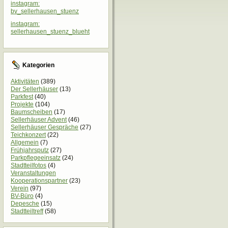
instagram:
bv_sellerhausen_stuenz
instagram:
sellerhausen_stuenz_blueht
Kategorien
Aktivitäten
(389)
Der Sellerhäuser
(13)
Parkfest
(40)
Projekte
(104)
Baumscheiben
(17)
Sellerhäuser Advent
(46)
Sellerhäuser Gespräche
(27)
Teichkonzert
(22)
Allgemein
(7)
Frühjahrsputz
(27)
Parkpflegeeinsatz
(24)
Stadtteilfotos
(4)
Veranstaltungen
Kooperationspartner
(23)
Verein
(97)
BV-Büro
(4)
Depesche
(15)
Stadtteiltreff
(58)