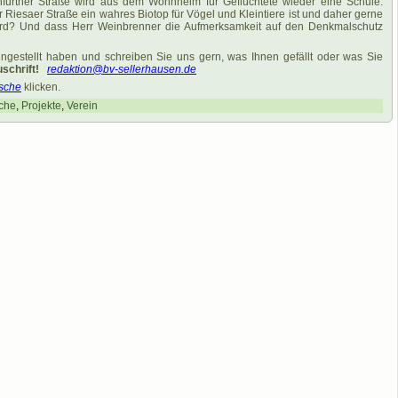
eenfurther Straße wird aus dem Wohnheim für Geflüchtete wieder eine Schule.
 Riesaer Straße ein wahres Biotop für Vögel und Kleintiere ist und daher gerne
 wird? Und dass Herr Weinbrenner die Aufmerksamkeit auf den Denkmalschutz
ngestellt haben und schreiben Sie uns gern, was Ihnen gefällt oder was Sie
schrift!
redaktion@bv-sellerhausen.de
sche
klicken.
che
,
Projekte
,
Verein