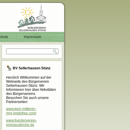
chutz
Impressum
BV Sellerhausen Stünz
Herzlich Willkommen auf der
Webseite des Bürgerverein
Sellerhausen-Stünz. Wir
Informieren hier über Aktivitäten
des Bürgervereins.
Besuchen Sie auch unsere
Partnerseiten:
www.kein-mittlerer-
ring.jimdofree.com/
www.foerderverein-
emmauskirche.de