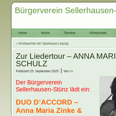
Bürgerverein Sellerhausen
Home
Verein
Termine
Höhepunkte
«
Großspende der Sparkasse Leipzig
Zur Liedertour – ANNA MAR
SCHULZ
|
Publiziert
25. September 2025
Von
hs
.
Der Bürgerverein
Sellerhausen-Stünz lädt ein:
.
DUO D’ACCORD –
Anna Maria Zinke &