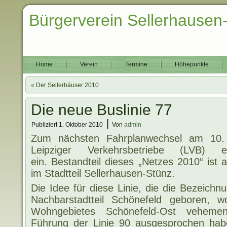
Bürgerverein Sellerhausen
Home
Verein
Termine
Höhepunkte
«
Der Sellerhäuser 2010
Die neue Buslinie 77
|
Publiziert
1. Oktober 2010
Von
admin
Zum nächsten Fahrplanwechsel am 10.
Leipziger Verkehrsbetriebe (LVB) e
ein. Bestandteil dieses „Netzes 2010“ ist
im Stadtteil Sellerhausen-Stünz.
Die Idee für diese Linie, die die Bezeich
Nachbarstadtteil Schönefeld geboren, 
Wohngebietes Schönefeld-Ost veheme
Führung der Linie 90 ausgesprochen habe