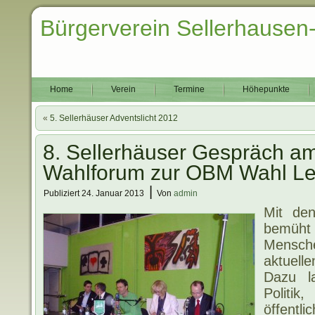
Bürgerverein Sellerhausen
Home
Verein
Termine
Höhepunkte
«
5. Sellerhäuser Adventslicht 2012
8. Sellerhäuser Gespräch a
Wahlforum zur OBM Wahl Le
|
Publiziert
24. Januar 2013
Von
admin
Mit den
bemüht 
Mensch
aktuell
Dazu l
Politi
öffentli