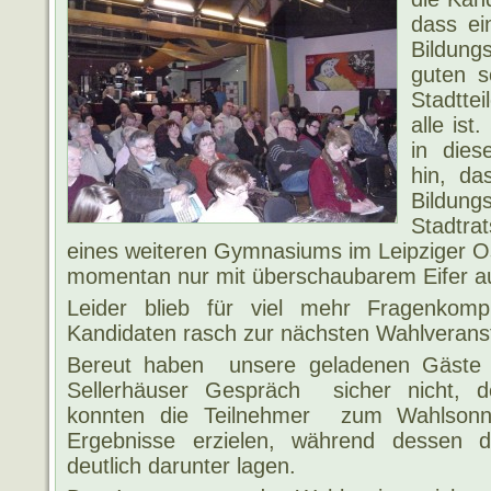
dass ei
Bildung
guten s
Stadtte
alle ist
in die
hin, da
Bildu
Stadtra
eines weiteren Gymnasiums im Leipziger 
momentan nur mit überschaubarem Eifer au
Leider blieb für viel mehr Fragenkom
Kandidaten rasch zur nächsten Wahlverans
Bereut haben unsere geladenen Gäst
Sellerhäuser Gespräch sicher nicht, d
konnten die Teilnehmer zum Wahlsonn
Ergebnisse erzielen, während dessen 
deutlich darunter lagen.