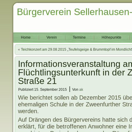
Bürgerverein Sellerhausen
Home
Verein
Termine
Höhepunkte
«
Teichkonzert am 29.08.2015 „Teufelsgeige & Brummtopf im Mondlicht
Informationsveranstaltung a
Flüchtlingsunterkunft in der
Straße 21
|
Publiziert
15. September 2015
Von
ak
Wie berichtet sollen ab Dezember 2015 übe
ehemaligen Schule in der Zweenfurther Str
werden.
Auf Drängen des Bürgervereins hatte sich d
erklärt, für die betroffenen Anwohner eine 