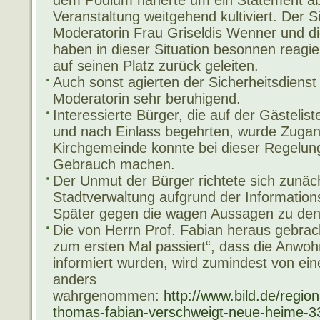
dem Podium näherte um ein Statement abz
Veranstaltung weitgehend kultiviert. Der Si
Moderatorin Frau Griseldis Wenner und d
haben in dieser Situation besonnen reagi
auf seinen Platz zurück geleiten.
Auch sonst agierten der Sicherheitsdienst
Moderatorin sehr beruhigend.
Interessierte Bürger, die auf der Gästelis
und nach Einlass begehrten, wurde Zugan
Kirchgemeinde konnte bei dieser Regelun
Gebrauch machen.
Der Unmut der Bürger richtete sich zunäc
Stadtverwaltung aufgrund der Informations
Später gegen die wagen Aussagen zu de
Die von Herrn Prof. Fabian heraus gebrac
zum ersten Mal passiert“, dass die Anwohne
informiert wurden, wird zumindest von eine
anders
wahrgenommen:
http://www.bild.de/region
thomas-fabian-verschweigt-neue-heime-33