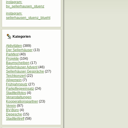
instagram:
bv_sellerhausen_stuenz
instagram:
sellerhausen_stuenz_blueht
Kategorien
Aktivitäten
(389)
Der Sellerhäuser
(13)
Parkfest
(40)
Projekte
(104)
Baumscheiben
(17)
Sellerhäuser Advent
(46)
Sellerhäuser Gespräche
(27)
Teichkonzert
(22)
Allgemein
(7)
Frühjahrsputz
(27)
Parkpflegeeinsatz
(24)
Stadtteilfotos
(4)
Veranstaltungen
Kooperationspartner
(23)
Verein
(97)
BV-Büro
(4)
Depesche
(15)
Stadtteiltreff
(58)