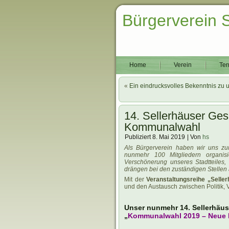
Bürgerverein 
Home
Verein
Ter
«
Ein eindrucksvolles Bekenntnis zu 
14. Sellerhäuser Ge
Kommunalwahl
Publiziert
8. Mai 2019
|
Von
hs
Als Bürgerverein haben wir uns zum 
nunmehr 100 Mitgliedern organisi
Verschönerung unseres Stadtteiles
drängen bei den zuständigen Stellen 
Mit der
Veranstaltungsreihe „Selle
und den Austausch zwischen Politik, 
Unser nunmehr 14. Sellerhäu
„
Kommunalwahl 2019 –
Neue 