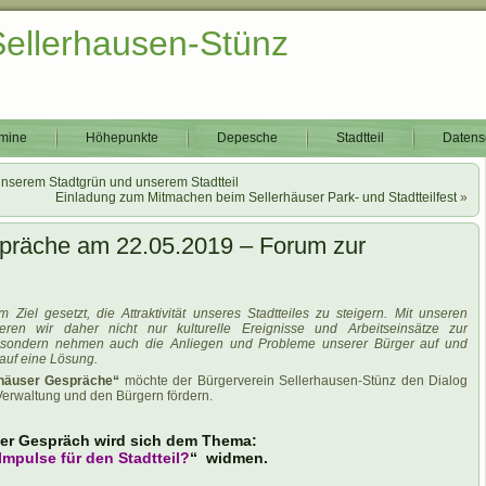
Sellerhausen-Stünz
mine
Höhepunkte
Depesche
Stadtteil
Datens
unserem Stadtgrün und unserem Stadtteil
Einladung zum Mitmachen beim Sellerhäuser Park- und Stadtteilfest
»
spräche am 22.05.2019 – Forum zur
Ziel gesetzt, die Attraktivität unseres Stadtteiles zu steigern. Mit unseren
eren wir daher nicht nur kulturelle Ereignisse und Arbeitseinsätze zur
, sondern nehmen auch die Anliegen und Probleme unserer Bürger auf und
auf eine Lösung.
rhäuser Gespräche“
möchte der Bürgerverein Sellerhausen-Stünz den Dialog
Verwaltung und den Bürgern fördern.
ser Gespräch wird sich dem Thema:
Impulse für den Stadtteil?
“ widmen.