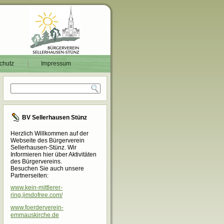
chutz
Impressum
BV Sellerhausen Stünz
Herzlich Willkommen auf der
Webseite des Bürgerverein
Sellerhausen-Stünz. Wir
Informieren hier über Aktivitäten
des Bürgervereins.
Besuchen Sie auch unsere
Partnerseiten:
www.kein-mittlerer-
ring.jimdofree.com/
www.foerderverein-
emmauskirche.de