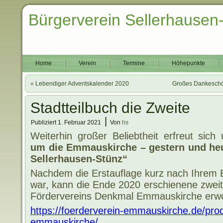
Bürgerverein Sellerhausen
Home
Verein
Termine
Höhepunkte
«
Lebendiger Adventskalender 2020
Großes Dankeschö
Stadtteilbuch die Zweite
|
Publiziert
1. Februar 2021
Von
hs
Weiterhin großer Beliebtheit erfreut sich
um die Emmauskirche – gestern und heu
Sellerhausen-Stünz“
Nachdem die Erstauflage kurz nach Ihrem E
war, kann die Ende 2020 erschienene zwei
Fördervereins Denkmal Emmauskirche erw
https://foerderverein-emmauskirche.de/pro
emmauskirche/