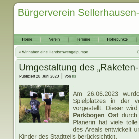
Bürgerverein Sellerhausen
Home
Verein
Termine
Höhepunkte
«
Wir haben eine Handschwengelpumpe
G
Umgestaltung des „Raketen-S
|
Publiziert
28. Juni 2023
Von
hs
.
Am 26.06.2023 wurd
Spielplatzes in der 
vorgestellt. Dieser w
Parkbogen Ost
durch 
Planerin hat viele toll
des Areals entwickelt u
Kinder des Stadtteils berücksichtigt.