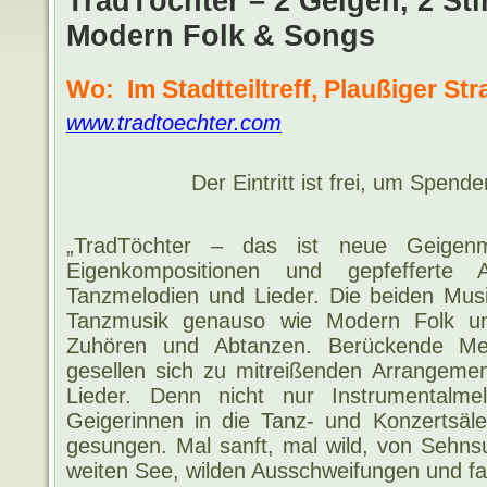
TradTöchter – 2 Geigen, 2 St
Modern Folk & Songs
.
Wo: Im Stadtteiltreff, Plaußiger Str
www.tradtoe
chter.com
.
Der Eintritt ist frei, um Spend
„TradTöchter – das ist neue Geigenm
Eigenkompositionen und gepfefferte Ar
Tanzmelodien und Lieder. Die beiden Musik
Tanzmusik genauso wie Modern Folk u
Zuhören und Abtanzen. Berückende Me
gesellen sich zu mitreißenden Arrangement
Lieder. Denn nicht nur Instrumentalme
Geigerinnen in die Tanz- und Konzertsäle
gesungen. Mal sanft, mal wild, von Sehnsu
weiten See, wilden Ausschweifungen und fa