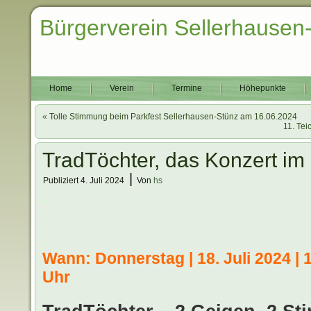
Bürgerverein Sellerhausen
Home
Verein
Termine
Höhepunkte
«
Tolle Stimmung beim Parkfest Sellerhausen-Stünz am 16.06.2024
11. Tei
TradTöchter, das Konzert im S
|
Publiziert
4. Juli 2024
Von
hs
.
.
.
Wann: Donnerstag | 18. Juli 2024 | 
Uhr
.