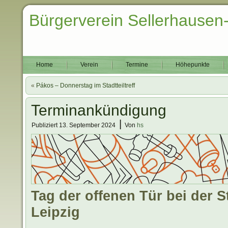
Bürgerverein Sellerhausen
Home
Verein
Termine
Höhepunkte
«
Pákos – Donnerstag im Stadtteiltreff
Terminankündigung
|
Publiziert
13. September 2024
Von
hs
Tag der offenen Tür bei der S
Leipzig
.