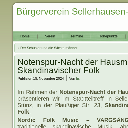
Bürgerverein Sellerhausen
Home
Verein
Termine
Höhepunkte
«
Der Schuster und die Wichtelmänner
Notenspur-Nacht der Hausm
Skandinavischer Folk
|
Publiziert
18. November 2024
Von
hs
.
Im Rahmen der
Notenspur-Nacht der Ha
präsentieren wir im Stadtteiltreff in Sell
Stünz, in der Plaußiger Str. 23,
Skandin
Folk
.
Nordic Folk Music – VARGSÅN
traditionelle skandinavische Musik, a