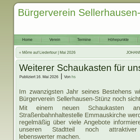
Bürgerverein Sellerhausen
Home
Verein
Termine
Höhepunkte
«
Môrre auf Liedertour | Mai 2026
JOHANN
Weiterer Schaukasten für un
|
Publiziert
16. Mai 2026
Von
hs
.
Im zwanzigsten Jahr seines Bestehens wi
Bürgerverein Sellerhausen-Stünz noch sicht
Mit einem neuen Schaukasten a
Straßenbahnhaltestelle Emmauskirche werd
regelmäßig über viele Angebote informier
unseren Stadtteil noch attraktive
lebenswerter machen.