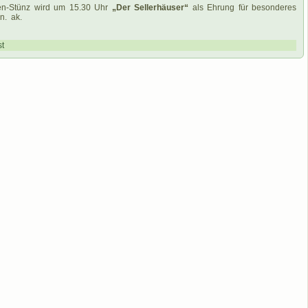
sen-Stünz wird um 15.30 Uhr
„Der Sellerhäuser“
als Ehrung für besonderes
n. ak.
st