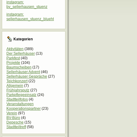
instagram:
bv_sellerhausen_stuenz
instagram:
sellerhausen_stuenz_blueht
Kategorien
Aktivitäten
(389)
Der Sellerhäuser
(13)
Parkfest
(40)
Projekte
(104)
Baumscheiben
(17)
Sellerhäuser Advent
(46)
Sellerhäuser Gespräche
(27)
Teichkonzert
(22)
Allgemein
(7)
Frühjahrsputz
(27)
Parkpflegeeinsatz
(24)
Stadtteilfotos
(4)
Veranstaltungen
Kooperationspartner
(23)
Verein
(97)
BV-Büro
(4)
Depesche
(15)
Stadtteiltreff
(58)