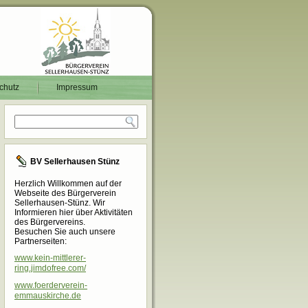
chutz
Impressum
BV Sellerhausen Stünz
Herzlich Willkommen auf der
Webseite des Bürgerverein
Sellerhausen-Stünz. Wir
Informieren hier über Aktivitäten
des Bürgervereins.
Besuchen Sie auch unsere
Partnerseiten:
www.kein-mittlerer-
ring.jimdofree.com/
www.foerderverein-
emmauskirche.de