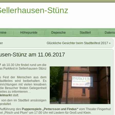
Sellerhausen-Stünz
mine
Höhepunkte
Depesche
Stadtteil
Datens
er
Glückliche Gesichter beim Stadtteilfest 2017
»
hausen-Stünz am 11.06.2017
17
ab 10.30 Uhr findet rund um die
as Parkfest in Sellerhausen-Stünz
als Fest der Menschen aus dem
adtteiles wird beibehalten. Es
nrichtungen mit vielen kreativen
die Besucher finden Gelegenheit
teiles zu informieren…
delmarkt
statt.
von den im Stadtteil ansässigen
estaltet.
 Aufführung des
Puppenspiels „Pettersson und Findus“
vom Theater Fingerhut
l „Plisch und Plum“ um 17.00 Uhr mit Liedern für Groß und Klein.