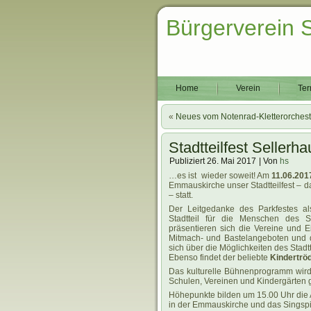
Bürgerverein 
Home
Verein
Ter
«
Neues vom Notenrad-Kletterorchest
Stadtteilfest Seller
Publiziert
26. Mai 2017
|
Von
hs
…es ist wieder soweit! Am
11.06.20
Emmauskirche unser Stadtteilfest – d
– statt.
Der Leitgedanke des Parkfestes 
Stadtteil für die Menschen des St
präsentieren sich die Vereine und Ei
Mitmach- und Bastelangeboten und 
sich über die Möglichkeiten des Stadt
Ebenso findet der beliebte
Kindertrö
Das kulturelle Bühnenprogramm wird 
Schulen, Vereinen und Kindergärten g
Höhepunkte bilden um 15.00 Uhr die
in der Emmauskirche und das Singspie