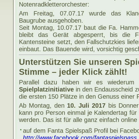
Notenradkletterorchester:
Am Freitag, 07.07.17 wurde das Klan
Baugrube ausgehoben.
Seit Montag, 10.07.17 baut die Fa. Hamm
bleibt das Gerät abgesperrt, bis die 
Kantensteine setzt, den Fallschutzkies lief
einbaut. Das Bauende wird, vorsichtig gesch
Unterstützen Sie unseren Spie
Stimme – jeder Klick zählt!
Parallel dazu haben wir es wiederum 
Spielplatzinitiative
in den Endausscheid z
die ersten 150 Plätze in den Genuss eine
Ab Montag, den
10. Juli 2017
bis Donner
kann pro Person einmal je Kalendertag für
werden. Das ist für alle ganz einfach online
auf dem Fanta Spielspaß Profil bei Faceb
http://www.facebook.com/fantaspielspass