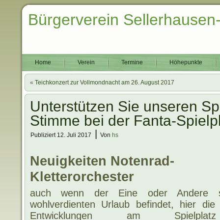
Bürgerverein Sellerhausen
Home
Verein
Termine
Höhepunkte
«
Teichkonzert zur Vollmondnacht am 26. August 2017
Unterstützen Sie unseren Spie
Stimme bei der Fanta-Spielpla
|
Publiziert
12. Juli 2017
Von
hs
.
Neuigkeiten Notenrad-
Kletterorchester
auch wenn der Eine oder Andere 
wohlverdienten Urlaub befindet, hier die
Entwicklungen am Spielpl