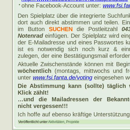
ohne Facebook-Account unter:
www.fsi.fa
Den Spielplatz über die integrierte Suchfun
dort auch direkt abstimmen und teilen. Ei
im Button
SUCHEN
die Postleitzahl
04
Notenrad
einfügen. Der Spielplatz wird e
der E-Mailadresse und eines Passwortes 
ist es notwendig sich noch kurz & ein
zulegen, der eine Bestätigungsmail erforder
Aktuelle Zwischenstände können mit Beg
wöchentlich
(montags, mittwochs und fr
unter
www.fsi.fanta.de/voting
eingesehen w
Die Abstimmung kann (sollte) täglich 
Klick zählt!
…und die Mailadressen der Bekannte
nicht vergessen!!!
Ich hoffe auf ebenso kräftige Unterstützung
Veröffentlicht unter
Aktivitäten
,
Projekte