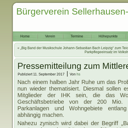
Bürgerverein Sellerhausen
Home
Verein
Termine
Höhepunkte
«
„Big Band der Musikschule Johann-Sebastian Bach Leipzig“ zum Tei
Parkpflegeeinsatz im Volks
Pressemitteilung zum Mittler
|
Publiziert
11. September 2017
Von
hs
Nach einem halben Jahr Ruhe um das Probl
nun wieder thematisiert. Diesmal sollen 
Mitglieder der IHK sein, die das W
Geschäftsbetriebe von der 200 Mio. 
Parkanlagen und Wohngebiete entlang
abhängig machen.
Nahezu zynisch wird dabei der Begriff „Ba