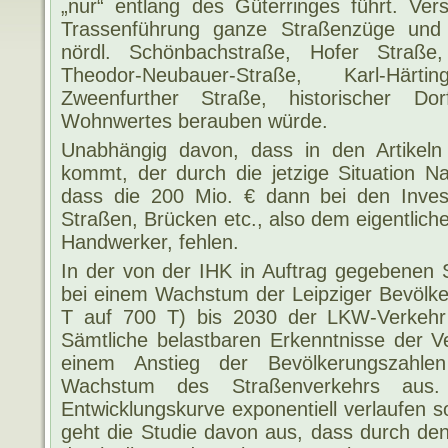
„nur“ entlang des Güterringes führt. Ver
Trassenführung ganze Straßenzüge und 
nördl. Schönbachstraße, Hofer Straße,
Theodor-Neubauer-Straße, Karl-Härtin
Zweenfurther Straße, historischer Dor
Wohnwertes berauben würde.
Unabhängig davon, dass in den Artikel
kommt, der durch die jetzige Situation Nach
dass die 200 Mio. € dann bei den Investi
Straßen, Brücken etc., also dem eigentlic
Handwerker, fehlen.
In der von der IHK in Auftrag gegebenen S
bei einem Wachstum der Leipziger Bevölk
T auf 700 T) bis 2030 der LKW-Verkeh
Sämtliche belastbaren Erkenntnisse der V
einem Anstieg der Bevölkerungszahle
Wachstum des Straßenverkehrs aus
Entwicklungskurve exponentiell verlaufen so
geht die Studie davon aus, dass durch de