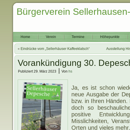
Bürgerverein Sellerhausen
Home
Verein
Termine
Höhepunkte
«
Eindrücke vom „Sellerhäuser Kaffeeklatsch“
Ausstellung H
Vorankündigung 30. Depesc
|
Publiziert
29. März 2023
Von
hs
.
Ja, es ist schon wied
neue Ausgabe der Dep
bzw. in Ihren Händen. E
doch so beschauliche
positive Entwickl
Misslichkeiten, Veran
Orten und vieles mehr