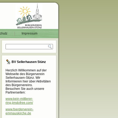
chutz
Impressum
BV Sellerhausen Stünz
Herzlich Willkommen auf der
Webseite des Bürgerverein
Sellerhausen-Stünz. Wir
Informieren hier über Aktivitäten
des Bürgervereins.
Besuchen Sie auch unsere
Partnerseiten:
www.kein-mittlerer-
ring.jimdofree.com/
www.foerderverein-
emmauskirche.de