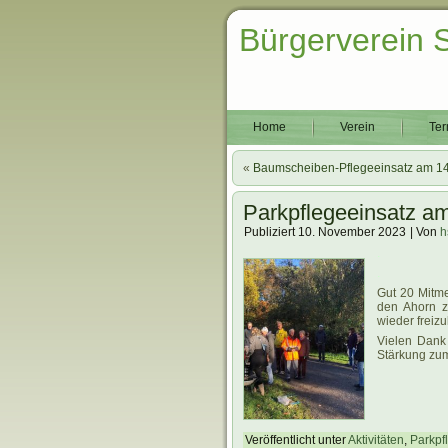
Bürgerverein 
Home
Verein
Ter
«
Baumscheiben-Pflegeeinsatz am 1
Parkpflegeeinsatz a
Publiziert
10. November 2023
|
Von
h
.
.
Gut 20 Mitme
den Ahorn z
wieder freiz
Vielen Dank 
Stärkung zu
Veröffentlicht unter
Aktivitäten
,
Parkpf