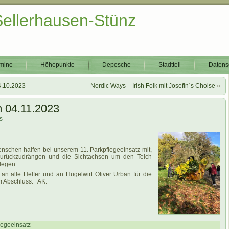
Sellerhausen-Stünz
mine
Höhepunkte
Depesche
Stadtteil
Datens
4.10.2023
Nordic Ways – Irish Folk mit Josefin´s Choise
»
m 04.11.2023
s
nschen halfen bei unserem 11. Parkpflegeeinsatz mit,
urückzudrängen und die Sichtachsen um den Teich
ulegen.
an alle Helfer und an Hugelwirt Oliver Urban für die
m Abschluss. AK.
legeeinsatz