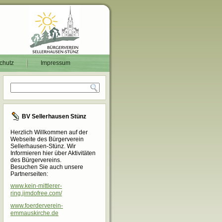
chutz
Impressum
BV Sellerhausen Stünz
Herzlich Willkommen auf der
Webseite des Bürgerverein
Sellerhausen-Stünz. Wir
Informieren hier über Aktivitäten
des Bürgervereins.
Besuchen Sie auch unsere
Partnerseiten:
www.kein-mittlerer-
ring.jimdofree.com/
www.foerderverein-
emmauskirche.de