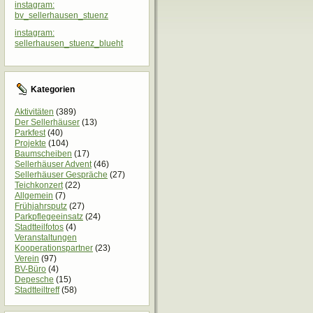
instagram:
bv_sellerhausen_stuenz
instagram:
sellerhausen_stuenz_blueht
Kategorien
Aktivitäten
(389)
Der Sellerhäuser
(13)
Parkfest
(40)
Projekte
(104)
Baumscheiben
(17)
Sellerhäuser Advent
(46)
Sellerhäuser Gespräche
(27)
Teichkonzert
(22)
Allgemein
(7)
Frühjahrsputz
(27)
Parkpflegeeinsatz
(24)
Stadtteilfotos
(4)
Veranstaltungen
Kooperationspartner
(23)
Verein
(97)
BV-Büro
(4)
Depesche
(15)
Stadtteiltreff
(58)