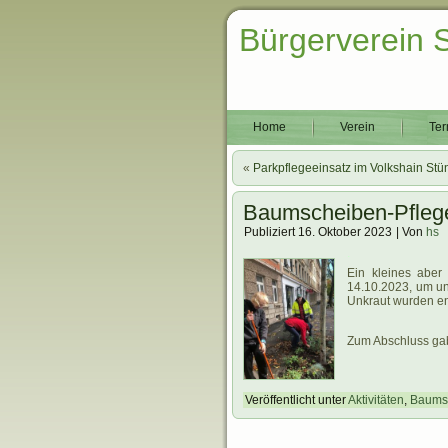
Bürgerverein 
Home
Verein
Ter
«
Parkpflegeeinsatz im Volkshain Stü
Baumscheiben-Pfleg
Publiziert
16. Oktober 2023
|
Von
hs
.
Ein kleines aber
14.10.2023, um u
Unkraut wurden ent
Zum Abschluss gab
Veröffentlicht unter
Aktivitäten
,
Baums