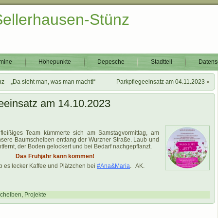
Sellerhausen-Stünz
mine
Höhepunkte
Depesche
Stadtteil
Datens
nz –­ „Da sieht man, was man macht!“
Parkpflegeeinsatz am 04.11.2023
»
eeinsatz am 14.10.2023
 fleißiges Team kümmerte sich am Samstagvormittag, am
nsere Baumscheiben entlang der Wurzner Straße. Laub und
fernt, der Boden gelockert und bei Bedarf nachgepflanzt.
Das Frühjahr kann kommen!
 es lecker Kaffee und Plätzchen bei
#Ana&Maria
. AK.
cheiben
,
Projekte