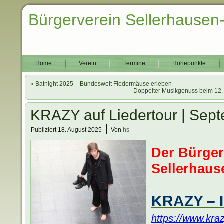
Bürgerverein Sellerhausen
Home
Verein
Termine
Höhepunkte
«
Batnight 2025 – Bundesweit Fledermäuse erleben
Doppelter Musikgenuss beim 12. 
KRAZY auf Liedertour | Sep
|
Publiziert
18. August 2025
Von
hs
.
Der Bürger
Sellerhause
.
KRAZY – I
https://www.kra