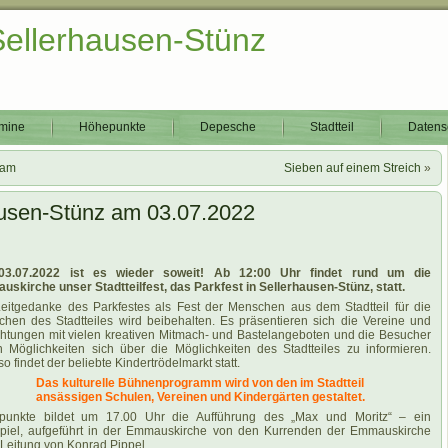
Sellerhausen-Stünz
mine
Höhepunkte
Depesche
Stadtteil
Datens
ram
Sieben auf einem Streich
»
hausen-Stünz am 03.07.2022
3.07.2022 ist es wieder soweit! Ab 12:00 Uhr findet rund um die
skirche unser Stadtteilfest, das Parkfest in Sellerhausen-Stünz, statt.
eitgedanke des Parkfestes als Fest der Menschen aus dem Stadtteil für die
hen des Stadtteiles wird beibehalten. Es präsentieren sich die Vereine und
chtungen mit vielen kreativen Mitmach- und Bastelangeboten und die Besucher
n Möglichkeiten sich über die Möglichkeiten des Stadtteiles zu informieren.
o findet der beliebte Kindertrödelmarkt statt.
Das kulturelle Bühnenprogramm wird von den im Stadtteil
ansässigen Schulen, Vereinen und Kindergärten gestaltet.
punkte bildet um 17.00 Uhr die Aufführung des „Max und Moritz“ – ein
piel, aufgeführt in der Emmauskirche von den Kurrenden der Emmauskirche
 Leitung von Konrad Pippel.