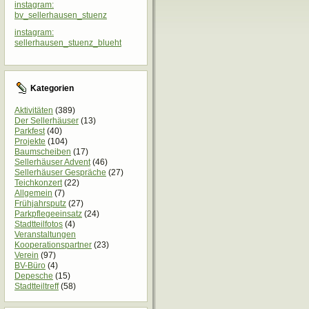
instagram:
bv_sellerhausen_stuenz
instagram:
sellerhausen_stuenz_blueht
Kategorien
Aktivitäten
(389)
Der Sellerhäuser
(13)
Parkfest
(40)
Projekte
(104)
Baumscheiben
(17)
Sellerhäuser Advent
(46)
Sellerhäuser Gespräche
(27)
Teichkonzert
(22)
Allgemein
(7)
Frühjahrsputz
(27)
Parkpflegeeinsatz
(24)
Stadtteilfotos
(4)
Veranstaltungen
Kooperationspartner
(23)
Verein
(97)
BV-Büro
(4)
Depesche
(15)
Stadtteiltreff
(58)