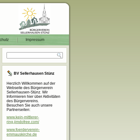
chutz
Impressum
BV Sellerhausen Stünz
Herzlich Willkommen auf der
Webseite des Bürgerverein
Sellerhausen-Stünz. Wir
Informieren hier über Aktivitäten
des Bürgervereins.
Besuchen Sie auch unsere
Partnerseiten:
www.kein-mittlerer-
ring.jimdofree.com/
www.foerderverein-
emmauskirche.de