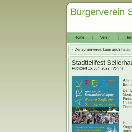
Bürgerverein 
Home
Verein
Ter
«
Der Bürgerverein kann auch Instag
Stadtteilfest Seller
Publiziert
15. Juni 2022
|
Von
hs
.
Am 0
Emmau
Der L
Mensc
Einri
finde
Ebens
Höhe
Sings
unter