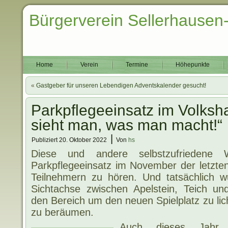
Bürgerverein Sellerhausen
Home
Verein
Termine
Höhepunkte
«
Gastgeber für unseren Lebendigen Adventskalender gesucht!
Parkpflegeeinsatz im Volksh
sieht man, was man macht!“
|
Publiziert
20. Oktober 2022
Von
hs
Diese und andere selbstzufrieden
Parkpflegeeinsatz im November der letzte
Teilnehmern zu hören. Und tatsächlich wu
Sichtachse zwischen Apelstein, Teich und
den Bereich um den neuen Spielplatz zu li
zu beräumen.
Auch dieses Jah