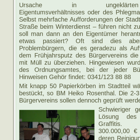
Ursache in ungeklärten
Eigentumsverhältnisses oder des Phlegm
Selbst mehrfache Aufforderungen der Stadt
Straße beim Winterdienst – führen nicht 
soll man dann an den Eigentümer herantr
etwas passiert? Oft sind dies abe
Problembürgern, die es geradezu als Auf
dem Frühjahrsputz des Bürgervereins di
mit Müll zu überziehen. Hingewiesen wurd
des Ordnungsamtes, bei der jeder Bü
Hinweisen Gehör findet: 0341/123 88 88
Mit knapp 50 Papierkörben im Stadtteil wä
bestückt, so BM Heiko Rosenthal. Die 2-
Bürgervereins sollen dennoch geprüft werd
Schwieriger g
Lösung des 
Graffitis.
300.000,00 € 
deren Reinigu