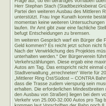
Frage auf, ob ein derartiges Vorhaben über
Herr Stephan Stach (Stadtbezirksbeirat Grü
Partei den weiteren Ausbau des Mittleren R
unterstützt. Frau Inge Kunath konnte bestä
momentan keine weiteren Untersuchungen 
laufen. Ihr Amt gibt zwar eine fachliche Ste
befugt Entscheidungen zu bremsen.
Im weiteren Gespräch warf ein Bürger die F
Geld kommen? Es reicht jetzt schon nicht f
Nach der Verwirklichung des Projektes mü
unterhalten werden.“ Der Bürgerverein führ
Verkehrszählungen. Diese ergab eine maxi
Autos am Tag. Das entspricht nicht einmal d
Stadtverwaltung „errechneten“ Werte für 201
„Mittlerer Ring Ost/Südost – CONTRA Bahn
dass die Trasse zudem vierspurig sein mus
erhalten. Die erforderlichen Mindestbreiten
den Ausbau von Straßen) liegen bei dem vo
Verkehr von 25.000-32.000 Autos pro Tag b
kommen laut Vorschriften der Bahn noch 8