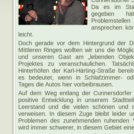
Cunnersdorfer S
Da es im Stad
gegeben hä
Problemstell
ansprechen kön
leicht.
Doch gerade vor dem Hintergrund der D
Mittleren Ringes wollten wir uns die Mögli
und unseren Gast am „lebenden Objekt“
Projektes zu veranschaulichen. Tatsäc
Hinterhöfen der Karl-Härting-Straße berei
es bedeutet, wenn in Schlafzimmer- o
Tages die Autos hier vorbeibrausen.
Auf dem Weg entlang der Cunnersdorfer 
positive Entwicklung in unserem Stadtte
Leerstand und die vielen schönen und 
verweisen. In diesem Zuge bleibt leider u
Problemen des zunehmenden ruhenden V
wird immer schwerer, in diesem Gebiet eine