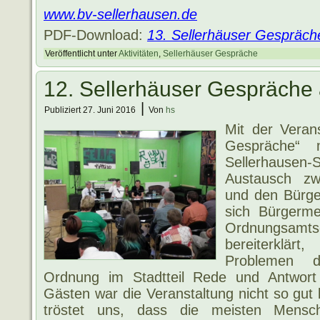
www.bv-sellerhausen.de
PDF-Download:
13. Sellerhäuser Gespräch
Veröffentlicht unter
Aktivitäten
,
Sellerhäuser Gespräche
12. Sellerhäuser Gespräche
|
Publiziert
27. Juni 2016
Von
hs
Mit der Verans
Gespräche“ 
Sellerhausen
Austausch zwi
und den Bürge
sich Bürgerme
Ordnungsam
bereiterklä
Problemen d
Ordnung im Stadtteil Rede und Antwort
Gästen war die Veranstaltung nicht so gut 
tröstet uns, dass die meisten Mensc