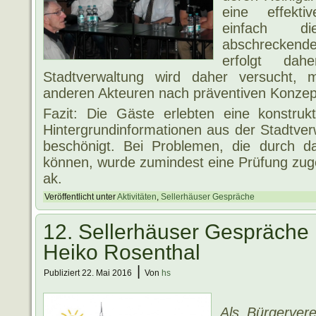
eine effekti
einfach d
abschrecken
erfolgt da
Stadtverwaltung wird daher versucht, m
anderen Akteuren nach präventiven Konzep
Fazit: Die Gäste erlebten eine konstrukt
Hintergrundinformationen aus der Stadtver
beschönigt. Bei Problemen, die durch d
können, wurde zumindest eine Prüfung zug
ak.
Veröffentlicht unter
Aktivitäten
,
Sellerhäuser Gespräche
12. Sellerhäuser Gespräche 
Heiko Rosenthal
|
Publiziert
22. Mai 2016
Von
hs
Als Bürgerver