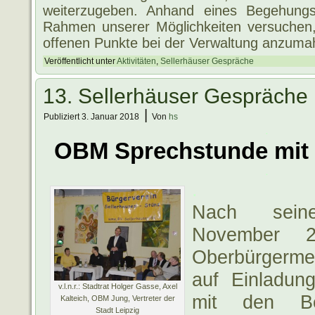
weiterzugeben. Anhand eines Begehungs
Rahmen unserer Möglichkeiten versuchen, 
offenen Punkte bei der Verwaltung anzum
Veröffentlicht unter
Aktivitäten
,
Sellerhäuser Gespräche
13. Sellerhäuser Gespräche
|
Publiziert
3. Januar 2018
Von
hs
.
OBM Sprechstunde
mit
.
.
Nach sei
November 
Oberbürgerme
auf Einladun
v.l.n.r.: Stadtrat Holger Gasse, Axel
mit den Be
Kalteich, OBM Jung, Vertreter der
Stadt Leipzig