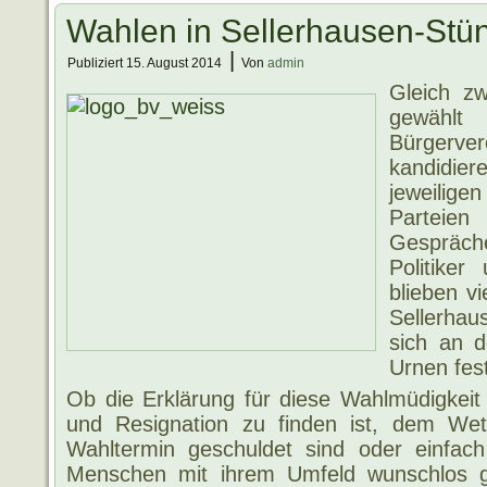
Wahlen in Sellerhausen-Stü
|
Publiziert
15. August 2014
Von
admin
Gleich z
gewählt
Bürgerver
kandidier
jeweilige
Parteie
Gespräc
Politiker
blieben v
Sellerhau
sich an 
Urnen fest
Ob die Erklärung für diese Wahlmüdigkeit
und Resignation zu finden ist, dem Wet
Wahltermin geschuldet sind oder einfach
Menschen mit ihrem Umfeld wunschlos glü