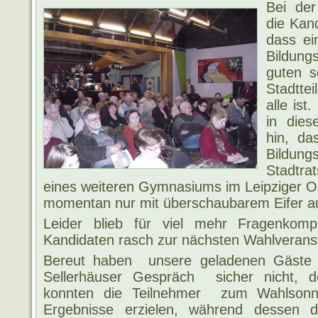
Bei der
die Kan
dass ei
Bildung
guten s
Stadtte
alle ist
in die
hin, da
Bildu
Stadtra
eines weiteren Gymnasiums im Leipziger 
momentan nur mit überschaubarem Eifer au
Leider blieb für viel mehr Fragenkom
Kandidaten rasch zur nächsten Wahlverans
Bereut haben unsere geladenen Gäst
Sellerhäuser Gespräch sicher nicht, d
konnten die Teilnehmer zum Wahlsonn
Ergebnisse erzielen, während dessen 