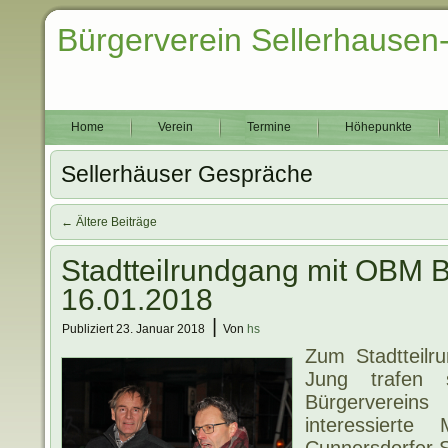
Bürgerverein Sellerhausen
Home
Verein
Termine
Höhepunkte
Sellerhäuser Gespräche
←
Ältere Beiträge
Stadtteilrundgang mit OBM 
16.01.2018
|
Publiziert
23. Januar 2018
Von
hs
Zum Stadtteil
Jung trafen 
Bürgerverein
interessiert