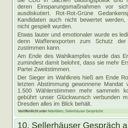
die CDU in Sachen Bildungspolitik und I
deren Einsparungsmaßnahmen vor sich
ausdiskutiert. Rot-Rot-Grüne Gedankens
Kandidaten auch nicht bewertet werden, d
nicht gespielt wurden.
Etwas lauter und emotionaler wurde es led
denn Waffenexporten zum Schutz der 
zustimmen kann.
Am Ende des Wahlkampfes wurde das Eng
zumindest damit belohnt, dass sie mehr Ers
Partei Zweitstimmen.
Der Sieger im Wahlkreis hieß am Ende Ron
letzten Abstimmung gewonnene Mandat ve
1.500 Wählerstimmen mehr sammeln ko
gebührt unser Glückwunsch verbunden mi
Dresden alles im Blick behält.
Veröffentlicht unter
Aktivitäten
,
Sellerhäuser Gespräche
10. Sellerhäuser Gespräch 